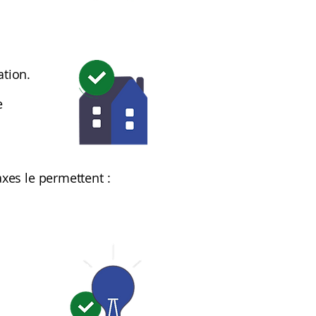
ation.
e
axes le permettent :