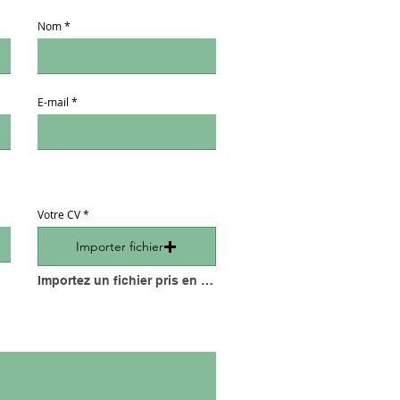
Nom
E-mail
Votre CV
Importer fichier
Importez un fichier pris en charge (max. 15 Mo)