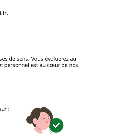
.fr
.
euses de sens. Vous évoluerez au
et personnel est au cœur de nos
i
ur :