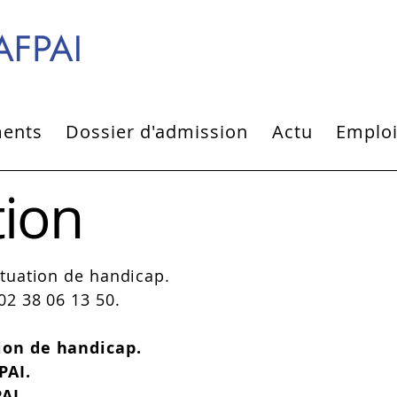
ments
Dossier d'admission
Actu
Emplo
tion
ituation de handicap.
02 38 06 13 50.​
tion de handicap.
FPAI.
AI.