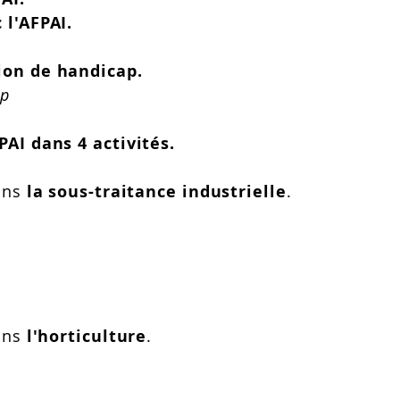
 l'AFPAI.
tion de handicap.
ap
PAI dans 4 activités.
dans
​la
sous-traitance industrielle
.
ans
l'horticulture
.