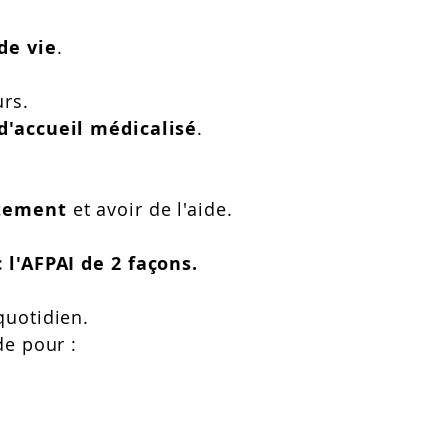
de vie
.
urs.
d'accueil médicalisé
.
tement
et avoir de l'aide.
 l'AFPAI de 2 façons.
quotidien.
ide pour :