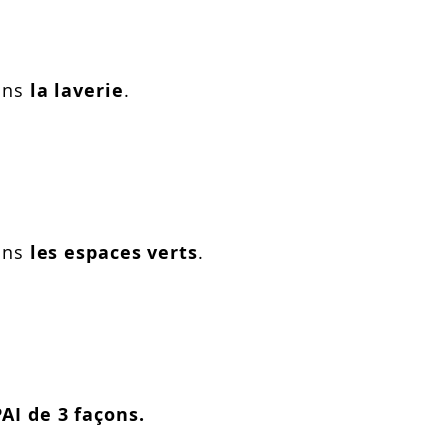
dans
la laverie
.
dans
les espaces verts
.
AI de 3 façons.