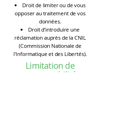
Droit de limiter ou de vous
opposer au traitement de vos
données.
Droit d’introduire une
réclamation auprès de la CNIL
(Commission Nationale de
l'Informatique et des Libertés).
Limitation de
responsabilité
L’AFPAI s’efforce de fournir des
informations exactes et mises à
jour. Toutefois, elle ne saurait être
tenue responsable d’éventuelles
erreurs, omissions, ou
interruptions du site. Les