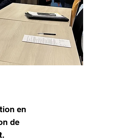
ntion en
ion de
t.