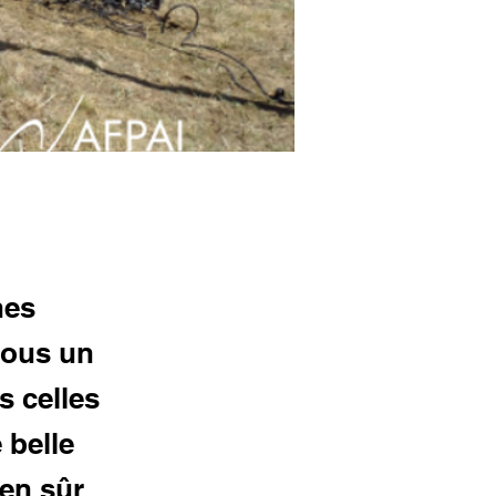
nes
sous un
s celles
 belle
ien sûr